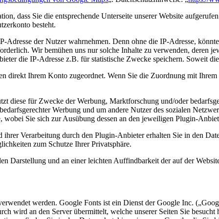
tion, dass Sie die entsprechende Unterseite unserer Website aufgerufen
utzerkonto besteht.
e IP-Adresse der Nutzer wahrnehmen. Denn ohne die IP-Adresse, könnten
rforderlich. Wir bemühen uns nur solche Inhalte zu verwenden, deren jew
ieter die IP-Adresse z.B. für statistische Zwecke speichern. Soweit die
en direkt Ihrem Konto zugeordnet. Wenn Sie die Zuordnung mit Ihrem P
utzt diese für Zwecke der Werbung, Marktforschung und/oder bedarfsge
 bedarfsgerechter Werbung und um andere Nutzer des sozialen Netzwerks
e, wobei Sie sich zur Ausübung dessen an den jeweiligen Plugin-Anbiet
rer Verarbeitung durch den Plugin-Anbieter erhalten Sie in den Daten
ichkeiten zum Schutze Ihrer Privatsphäre.
 Darstellung und an einer leichten Auffindbarkeit der auf der Website 
s verwendet werden. Google Fonts ist ein Dienst der Google Inc. („Goog
rch wird an den Server übermittelt, welche unserer Seiten Sie besuch