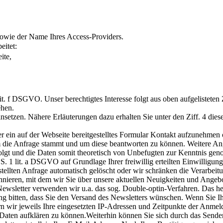
sowie der Name Ihres Access-Providers.
eitet:
ite,
 lit. f DSGVO. Unser berechtigtes Interesse folgt aus oben aufgeliste
ehen.
etzen. Nähere Erläuterungen dazu erhalten Sie unter den Ziff. 4 dies
er ein auf der Webseite bereitgestelltes Formular Kontakt aufzunehmen 
 die Anfrage stammt und um diese beantworten zu können. Weitere Anga
folgt und die Daten somit theoretisch von Unbefugten zur Kenntnis g
. 1 lit. a DSGVO auf Grundlage Ihrer freiwillig erteilten Einwilligu
lten Anfrage automatisch gelöscht oder wir schränken die Verarbeitun
nnieren, mit dem wir Sie über unsere aktuellen Neuigkeiten und Angeb
wsletter verwenden wir u.a. das sog. Double-optin-Verfahren. Das hei
g bitten, dass Sie den Versand des Newsletters wünschen. Wenn Sie Ih
n wir jeweils Ihre eingesetzten IP-Adressen und Zeitpunkte der Anme
Daten aufklären zu können.Weiterhin können Sie sich durch das Senden