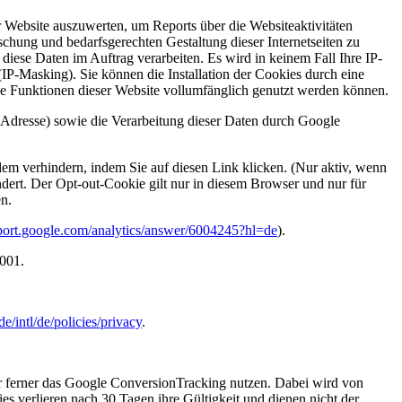
Website auszuwerten, um Reports über die Websiteaktivitäten
hung und bedarfsgerechten Gestaltung dieser Internetseiten zu
 diese Daten im Auftrag verarbeiten. Es wird in keinem Fall Ihre IP-
P-Masking). Sie können die Installation der Cookies durch eine
che Funktionen dieser Website vollumfänglich genutzt werden können.
-Adresse) sowie die Verarbeitung dieser Daten durch Google
m verhindern, indem Sie auf diesen Link klicken. (Nur aktiv, wenn
dert. Der Opt-out-Cookie gilt nur in diesem Browser und nur für
n.
pport.google.com/analytics/answer/6004245?hl=de
).
1001.
e/intl/de/policies/privacy
.
r ferner das Google ConversionTracking nutzen. Dabei wird von
s verlieren nach 30 Tagen ihre Gültigkeit und dienen nicht der