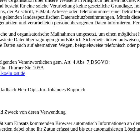
serer Organisation über unsere Webseite in Anspruch nehmen möchte, k
 besteht für eine solche Verarbeitung keine gesetzliche Grundlage, hol
, der Anschrift, E-Mail- Adresse oder Telefonnummer einer betroffenen
eltenden landesspezifischen Datenschutzbestimmungen. Mittels diese
enutzten und verarbeiteten personenbezogenen Daten informieren. Fern
ische und organisatorische Maßnahmen umgesetzt, um einen möglichst lüc
ierte Datenübertragungen grundsätzlich Sicherheitslücken aufweisen, 
 Daten auch auf alternativen Wegen, beispielsweise telefonisch oder po
 folgenden Verantwortlichen gem. Art. 4 Abs. 7 DSGVO:
ln, Thurner Str. 105A
-koeln-ost.de
ladbach Herr Dipl.-Jur. Johannes Rupprich
und Zweck von deren Verwendung
ät zum Einsatz kommenden Browser automatisch Informationen an den 
erden dabei ohne Ihr Zutun erfasst und bis zur automatisierten Löschu