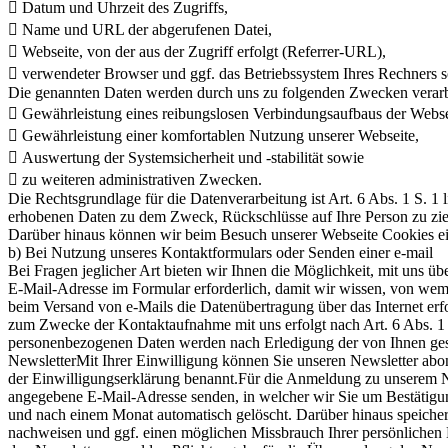
 Datum und Uhrzeit des Zugriffs,
 Name und URL der abgerufenen Datei,
 Webseite, von der aus der Zugriff erfolgt (Referrer-URL),
 verwendeter Browser und ggf. das Betriebssystem Ihres Rechners 
Die genannten Daten werden durch uns zu folgenden Zwecken verarb
 Gewährleistung eines reibungslosen Verbindungsaufbaus der Webse
 Gewährleistung einer komfortablen Nutzung unserer Webseite,
 Auswertung der Systemsicherheit und -stabilität sowie
 zu weiteren administrativen Zwecken.
Die Rechtsgrundlage für die Datenverarbeitung ist Art. 6 Abs. 1 S. 1
erhobenen Daten zu dem Zweck, Rückschlüsse auf Ihre Person zu zi
Darüber hinaus können wir beim Besuch unserer Webseite Cookies eins
b) Bei Nutzung unseres Kontaktformulars oder Senden einer e-mail
Bei Fragen jeglicher Art bieten wir Ihnen die Möglichkeit, mit uns üb
E-Mail-Adresse im Formular erforderlich, damit wir wissen, von wem
beim Versand von e-Mails die Datenübertragung über das Internet er
zum Zwecke der Kontaktaufnahme mit uns erfolgt nach Art. 6 Abs. 1 S
personenbezogenen Daten werden nach Erledigung der von Ihnen gestel
NewsletterMit Ihrer Einwilligung können Sie unseren Newsletter abo
der Einwilligungserklärung benannt.Für die Anmeldung zu unserem Ne
angegebene E-Mail-Adresse senden, in welcher wir Sie um Bestätigun
und nach einem Monat automatisch gelöscht. Darüber hinaus speicher
nachweisen und ggf. einen möglichen Missbrauch Ihrer persönlichen 