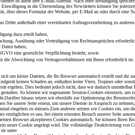
letters ist allein Ihre E-Mail-Adresse. Nach Ihrer Bestätigung speic
re Einwilligung in die Übersendung des Newsletters können Sie jederze
Link, über dieses Formular der Website, per E-Mail an oder durch eine
n Dritte außerhalb einer vereinbarten Auftragsverarbeitung zu anderen
igung dazu erteilt haben,
achung, Ausübung oder Verteidigung von Rechtsansprüchen erforderlich
r Daten haben,
c DSGVO eine gesetzliche Verpflichtung besteht, sowie
ür die Abwicklung von Vertragsverhältnissen mit Ihnen erforderlich ist.
 sich um kleine Dateien, die Ihr Browser automatisch erstellt und die a
ndgerät keinen Schaden an, enthalten keine Viren, Trojaner oder sons
t ergeben. Dies bedeutet jedoch nicht, dass wir dadurch unmittelbar K
gestalten. So können wir sogenannte Session-Cookies einsetzen, um zu 
ht.Darüber hinaus setzen wir ebenfalls zur Optimierung der Benutzerfre
en Sie unsere Seite erneut, um unsere Dienste in Anspruch zu nehmen, 
 einmal eingeben zu müssen.Zum anderen setzten wir Cookies ein, um di
s ermöglichen es uns, bei einem erneuten Besuch unserer Seite automat
 meisten Browser akzeptieren Cookies automatisch. Sie können Ihren Br
 ein neuer Cookie angelegt wird. Die vollständige Deaktivierung von Co
sie unter