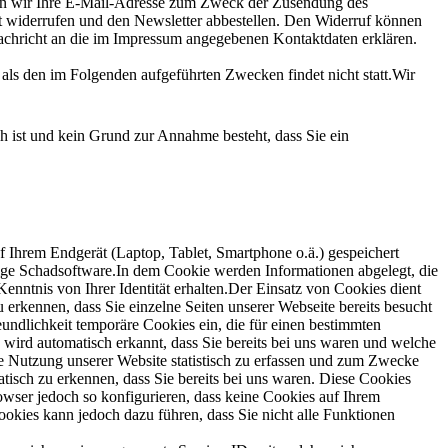
hern wir Ihre E-Mail-Adresse zum Zweck der Zusendung des
it widerrufen und den Newsletter abbestellen. Den Widerruf können
 Nachricht an die im Impressum angegebenen Kontaktdaten erklären.
 als den im Folgenden aufgeführten Zwecken findet nicht statt.Wir
 ist und kein Grund zur Annahme besteht, dass Sie ein
uf Ihrem Endgerät (Laptop, Tablet, Smartphone o.ä.) gespeichert
tige Schadsoftware.In dem Cookie werden Informationen abgelegt, die
enntnis von Ihrer Identität erhalten.Der Einsatz von Cookies dient
erkennen, dass Sie einzelne Seiten unserer Webseite bereits besucht
undlichkeit temporäre Cookies ein, die für einen bestimmten
wird automatisch erkannt, dass Sie bereits bei uns waren und welche
e Nutzung unserer Website statistisch zu erfassen und zum Zwecke
isch zu erkennen, dass Sie bereits bei uns waren. Diese Cookies
owser jedoch so konfigurieren, dass keine Cookies auf Ihrem
okies kann jedoch dazu führen, dass Sie nicht alle Funktionen