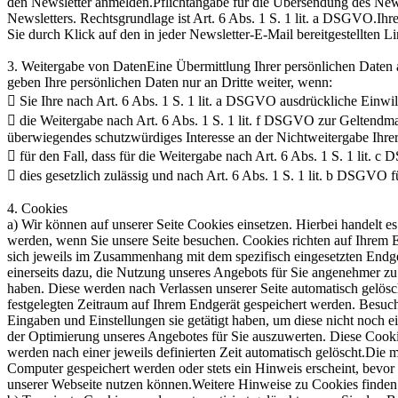
den Newsletter anmelden.Pflichtangabe für die Übersendung des News
Newsletters. Rechtsgrundlage ist Art. 6 Abs. 1 S. 1 lit. a DSGVO.Ih
Sie durch Klick auf den in jeder Newsletter-E-Mail bereitgestellten 
3. Weitergabe von DatenEine Übermittlung Ihrer persönlichen Daten a
geben Ihre persönlichen Daten nur an Dritte weiter, wenn:
 Sie Ihre nach Art. 6 Abs. 1 S. 1 lit. a DSGVO ausdrückliche Einwill
 die Weitergabe nach Art. 6 Abs. 1 S. 1 lit. f DSGVO zur Geltendm
überwiegendes schutzwürdiges Interesse an der Nichtweitergabe Ihre
 für den Fall, dass für die Weitergabe nach Art. 6 Abs. 1 S. 1 lit. 
 dies gesetzlich zulässig und nach Art. 6 Abs. 1 S. 1 lit. b DSGVO f
4. Cookies
a) Wir können auf unserer Seite Cookies einsetzen. Hierbei handelt es
werden, wenn Sie unsere Seite besuchen. Cookies richten auf Ihrem E
sich jeweils im Zusammenhang mit dem spezifisch eingesetzten Endgerä
einerseits dazu, die Nutzung unseres Angebots für Sie angenehmer zu 
haben. Diese werden nach Verlassen unserer Seite automatisch gelösc
festgelegten Zeitraum auf Ihrem Endgerät gespeichert werden. Besuch
Eingaben und Einstellungen sie getätigt haben, um diese nicht noch
der Optimierung unseres Angebotes für Sie auszuwerten. Diese Cookie
werden nach einer jeweils definierten Zeit automatisch gelöscht.Die
Computer gespeichert werden oder stets ein Hinweis erscheint, bevor
unserer Webseite nutzen können.Weitere Hinweise zu Cookies finden 