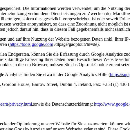
gespeichert. Die Informationen werden verwendet, um die Nutzung der 
ternetnutzung verbundene Dienstleistungen zu Zwecken der Marktforsc
bertragen, sofern dies gesetzlich vorgeschrieben ist oder soweit Dritte
sen werden anonymisiert, so dass eine Zuordnung nicht möglich ist (I
en jedoch darauf hin, dass in diesem Fall gegebenenfalls nicht sämtli
ten und auf Ihre Nutzung der Website bezogenen Daten (inkl. Ihrer IP
ieren
(
https://tools.google.com
/dlpage/gaoptout?hl=de).
en Endgeräten, können Sie die Erfassung durch Google Analytics zude
die zukünftige Erfassung Ihrer Daten beim Besuch dieser Website verhin
Cookies in diesem Browser, müssen Sie das Opt-out-Cookie erneut setze
Analytics finden Sie etwa in der Google Analytics-Hilfe (
https://su
., Gordon House, Barrow Street, Dublin 4, Ireland, Fax: +353 (1) 436 
learn/privacy.html
,sowie die Datenschutzerklärung:
http://www.google.d
ecke der Optimierung unserer Website für Sie auszuwerten, können wi
r eine Google-Anzeige auf unsere Webseite gelangt sind. Diese Cookie