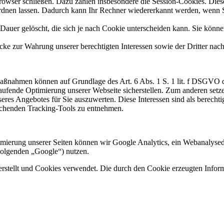
rowser schließen. Dazu zählen insbesondere die Session-Cookies. Diese
rdnen lassen. Dadurch kann Ihr Rechner wiedererkannt werden, wenn S
Dauer gelöscht, die sich je nach Cookie unterscheiden kann. Sie könne
ke zur Wahrung unserer berechtigten Interessen sowie der Dritter nach 
Maßnahmen können auf Grundlage des Art. 6 Abs. 1 S. 1 lit. f DSGVO
aufende Optimierung unserer Webseite sicherstellen. Zum anderen set
res Angebotes für Sie auszuwerten. Diese Interessen sind als berechti
echenden Tracking-Tools zu entnehmen.
ierung unserer Seiten können wir Google Analytics, ein Webanalysedi
olgenden „Google“) nutzen.
tellt und Cookies verwendet. Die durch den Cookie erzeugten Inform