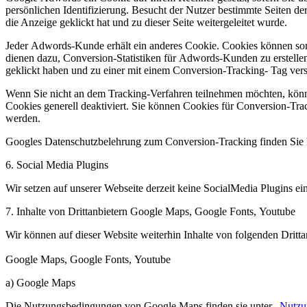
persönlichen Identifizierung. Besucht der Nutzer bestimmte Seiten 
die Anzeige geklickt hat und zu dieser Seite weitergeleitet wurde.
Jeder Adwords-Kunde erhält ein anderes Cookie. Cookies können som
dienen dazu, Conversion-Statistiken für Adwords-Kunden zu erstelle
geklickt haben und zu einer mit einem Conversion-Tracking- Tag verseh
Wenn Sie nicht an dem Tracking-Verfahren teilnehmen möchten, können
Cookies generell deaktiviert. Sie können Cookies für Conversion-Tr
werden.
Googles Datenschutzbelehrung zum Conversion-Tracking finden Sie h
6.
Social
Media
Plugins
Wir setzen auf unserer Webseite derzeit keine
Social
Media
Plugins
ei
7.
Inhalte von Drittanbietern
Google
Maps
, Google Fonts,
Youtube
Wir können auf dieser Website weiterhin Inhalte von folgenden Drit
Google Maps, Google Fonts, Youtube
a) Google
Maps
Die Nutzungsbedingungen von Google Maps finden sie unter „
Nutzu