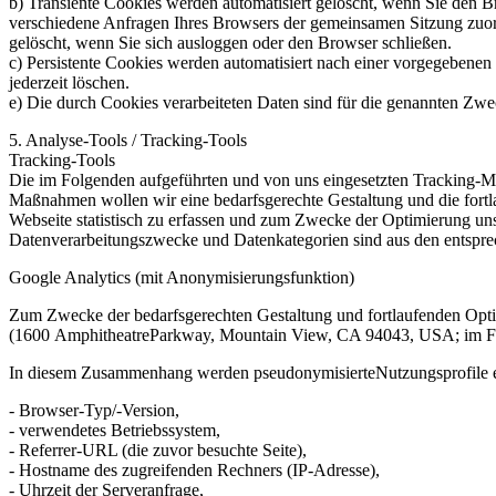
b) Transiente Cookies werden automatisiert gelöscht, wenn Sie den B
verschiedene Anfragen Ihres Browsers der gemeinsamen Sitzung zuo
gelöscht, wenn Sie sich ausloggen oder den Browser schließen.
c) Persistente Cookies werden automatisiert nach einer vorgegebenen 
jederzeit löschen.
e) Die durch Cookies verarbeiteten Daten sind für die genannten Zwec
5. Analyse-Tools
/
Tracking-Tools
Tracking-Tools
Die im Folgenden aufgeführten und von uns eingesetzten Tracking-
Maßnahmen wollen wir eine bedarfsgerechte Gestaltung und die fortl
Webseite statistisch zu erfassen und zum Zwecke der Optimierung unse
Datenverarbeitungszwecke und Datenkategorien sind aus den entspr
Google Analytics (mit Anonymisierungsfunktion)
Zum Zwecke der bedarfsgerechten Gestaltung und fortlaufenden Optim
(1600 AmphitheatreParkway, Mountain View, CA 94043, USA; im F
In diesem Zusammenhang werden pseudonymisierteNutzungsprofile ers
-
Browser-Typ/-Version,
-
verwendetes Betriebssystem,
-
Referrer-URL (die zuvor besuchte Seite),
-
Hostname des zugreifenden Rechners (IP-Adresse),
-
Uhrzeit der Serveranfrage,