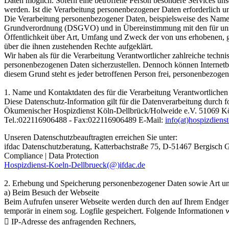
Daten möglich. Sofern eine betroffene Person besondere Services un
werden. Ist die Verarbeitung personenbezogener Daten erforderlich und
Die Verarbeitung personenbezogener Daten, beispielsweise des Namens
Grundverordnung (DSGVO) und in Übereinstimmung mit den für uns g
Öffentlichkeit über Art, Umfang und Zweck der von uns erhobenen, g
über die ihnen zustehenden Rechte aufgeklärt.
Wir haben als für die Verarbeitung Verantwortlicher zahlreiche techn
personenbezogenen Daten sicherzustellen. Dennoch können Internetbas
diesem Grund steht es jeder betroffenen Person frei, personenbezogene
1. Name und Kontaktdaten des für die Verarbeitung Verantwortlichen
Diese Datenschutz-Information gilt für die Datenverarbeitung durch
Ökumenischer Hospizdienst Köln-Dellbrück/Holweide e.V. 51069 Kö
Tel.:022116906488 - Fax:022116906489 E-Mail:
info(at)hospizdienst
Unseren Datenschutzbeauftragten erreichen Sie unter:
ifdac Datenschutzberatung, Katterbachstraße 75, D-51467 Bergisch G
Compliance | Data Protection
Hospizdienst-Koeln-Dellbrueck(@)ifdac.de
2. Erhebung und Speicherung personenbezogener Daten sowie Art 
a) Beim Besuch der Webseite
Beim Aufrufen unserer Webseite werden durch den auf Ihrem Endger
temporär in einem sog. Logfile gespeichert. Folgende Informationen w
 IP-Adresse des anfragenden Rechners,