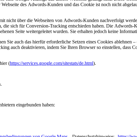
der Webseite des Adwords-Kunden und das Cookie ist noch nicht abgel
it nicht über die Webseiten von Adwords-Kunden nachverfolgt werden
n, die sich für Conversion-Tracking entschieden haben. Die Adwords-K
enen Seite weitergeleitet wurden. Sie erhalten jedoch keine Informatio
 Sie auch das hierfür erforderliche Setzen eines Cookies ablehnen – 
acking auch deaktivieren, indem Sie Ihren Browser so einstellen, das
ier (
https://services.google.com/sitestats/de.html
).
n.
tanbietern eingebunden haben:
ngsbedingungen von Google Maps
„. Datenschutzhinweise: „
https://ww